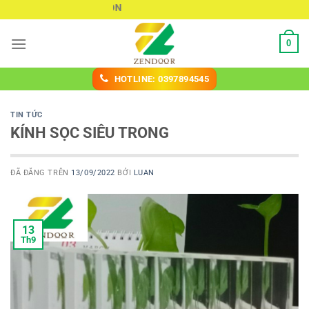
Chuyển
KÍNH ĐÚC SÀI GÒN
đến
nội
0
dung
HOTLINE: 0397894545
TIN TỨC
KÍNH SỌC SIÊU TRONG
ĐÃ ĐĂNG TRÊN
13/09/2022
BỞI
LUAN
13
Th9