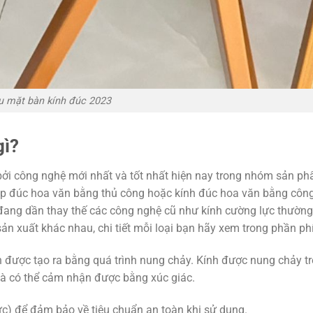
 mặt bàn kính đúc 2023
gì?
a bởi công nghệ mới nhất và tốt nhất hiện nay trong nhóm sản p
pháp đúc hoa văn bằng thủ công hoặc kính đúc hoa văn bằng côn
n đang dần thay thế các công nghệ cũ như kính cường lực thườn
 sản xuất khác nhau, chi tiết mỗi loại bạn hãy xem trong phần ph
n được tạo ra bằng quá trình nung chảy. Kính được nung chảy t
 và có thể cảm nhận được bằng xúc giác.
c) để đảm bảo về tiêu chuẩn an toàn khi sử dụng.