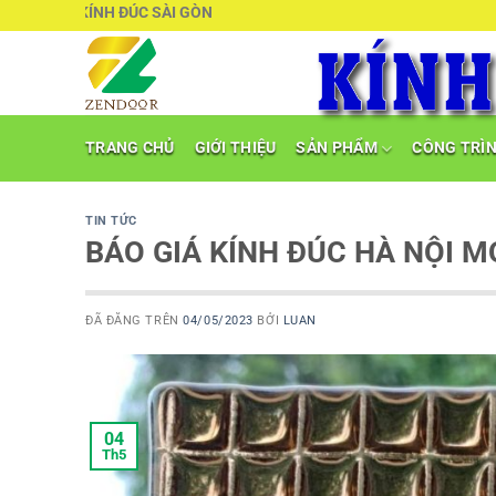
Chuyển
KÍNH ĐÚC SÀI GÒN
đến
nội
dung
TRANG CHỦ
GIỚI THIỆU
SẢN PHẨM
CÔNG TRÌ
TIN TỨC
BÁO GIÁ KÍNH ĐÚC HÀ NỘI M
ĐÃ ĐĂNG TRÊN
04/05/2023
BỞI
LUAN
04
Th5