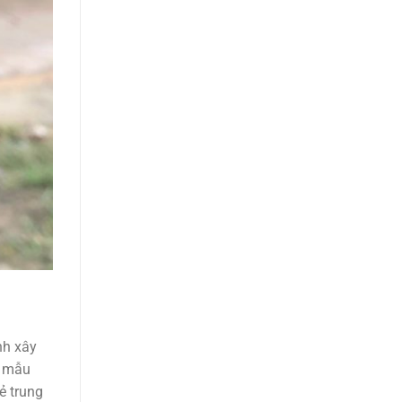
nh xây
à mẫu
ẻ trung