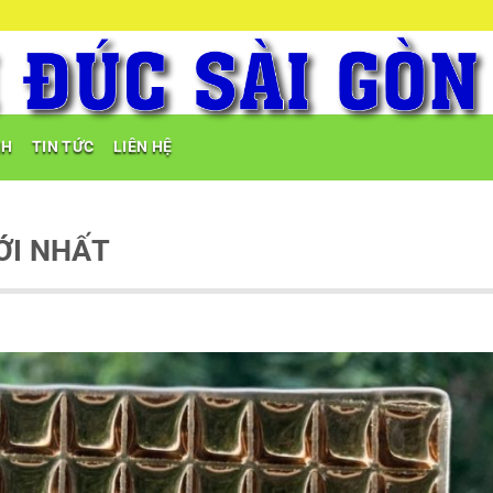
NH
TIN TỨC
LIÊN HỆ
ỚI NHẤT