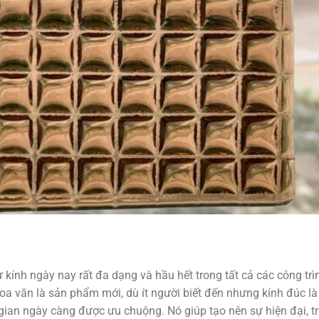
 kính ngày nay rất đa dạng và hầu hết trong tất cả các công trì
oa văn là sản phẩm mới, dù ít người biết đến nhưng kính đúc l
 gian ngày càng được ưu chuộng. Nó giúp tạo nên sự hiện đại, tr