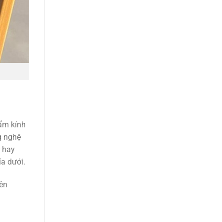
hẩm kính
g nghệ
g hay
ía dưới.
rên