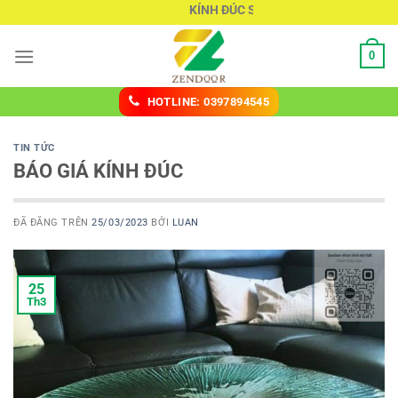
Chuyển
KÍNH ĐÚC SÀI GÒN
đến
nội
0
dung
HOTLINE: 0397894545
TIN TỨC
BÁO GIÁ KÍNH ĐÚC
ĐÃ ĐĂNG TRÊN
25/03/2023
BỞI
LUAN
25
Th3