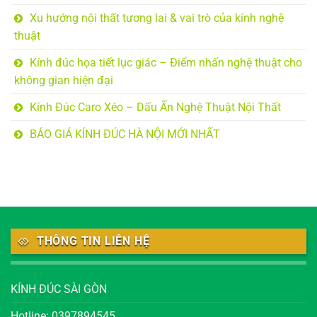
Xu hướng nội thất tương lai & vai trò của kính nghệ
thuật
Kính đúc họa tiết lục giác – Điểm nhấn nghệ thuật cho
không gian hiện đại
Kính Đúc Caro Xéo – Dấu Ấn Nghệ Thuật Nội Thất
BÁO GIÁ KÍNH ĐÚC HÀ NỘI MỚI NHẤT
THÔNG TIN LIÊN HỆ
KÍNH ĐÚC SÀI GÒN
Hotline: 0397894545