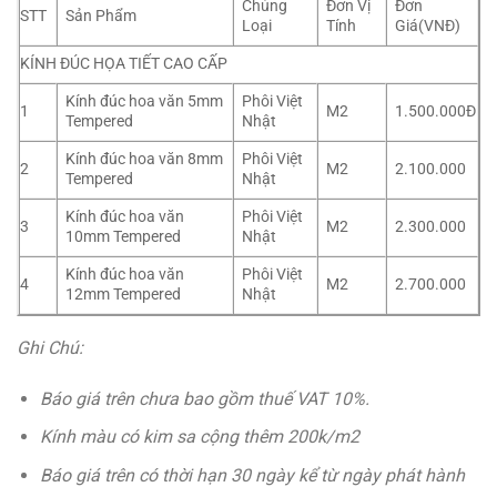
Chủng
Đơn Vị
Đơn
STT
Sản Phẩm
Loại
Tính
Giá(VNĐ)
KÍNH ĐÚC HỌA TIẾT CAO CẤP
Kính đúc hoa văn 5mm
Phôi Việt
1
M2
1.500.000Đ
Tempered
Nhật
Kính đúc hoa văn 8mm
Phôi Việt
2
M2
2.100.000
Tempered
Nhật
Kính đúc hoa văn
Phôi Việt
3
M2
2.300.000
10mm Tempered
Nhật
Kính đúc hoa văn
Phôi Việt
4
M2
2.700.000
12mm Tempered
Nhật
Ghi Chú:
Báo giá trên chưa bao gồm thuế VAT 10%.
Kính màu có kim sa cộng thêm 200k/m2
Báo giá trên có thời hạn 30 ngày kể từ ngày phát hành