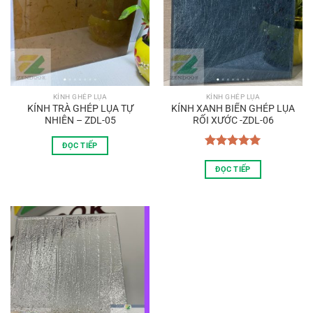
KÍNH GHÉP LỤA
KÍNH GHÉP LỤA
KÍNH TRÀ GHÉP LỤA TỰ
KÍNH XANH BIỂN GHÉP LỤA
NHIÊN – ZDL-05
RỐI XƯỚC -ZDL-06
ĐỌC TIẾP
Được xếp
hạng
5.00
ĐỌC TIẾP
5 sao