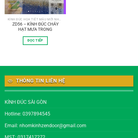
KÍNH ĐÚC HỌA TIẾT MẪU MỚI NHẤT
ZD56 – KÍNH ĐÚC CHẢY
HẠT MƯA TRONG
ĐỌC TIẾP
THÔNG TIN LIÊN HỆ
KÍNH ĐÚC SÀI GÒN
Hotline: 0397894545
Email: nhomkinhzendoor@gmail.com
MST: 0317417272