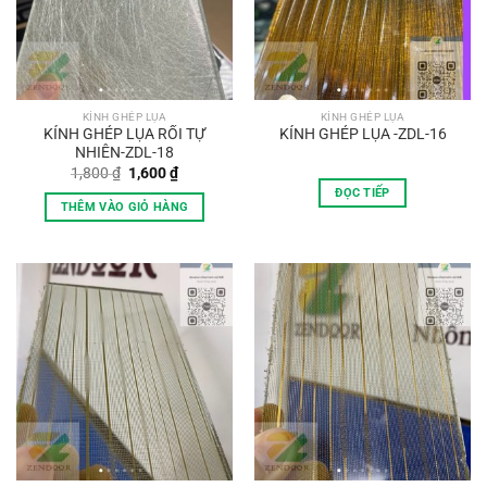
KÍNH GHÉP LỤA
KÍNH GHÉP LỤA
KÍNH GHÉP LỤA RỐI TỰ
KÍNH GHÉP LỤA -ZDL-16
NHIÊN-ZDL-18
Giá
Giá
1,800
₫
1,600
₫
gốc
hiện
ĐỌC TIẾP
là:
tại
THÊM VÀO GIỎ HÀNG
1,800 ₫.
là:
1,600 ₫.