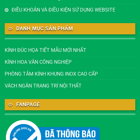
ĐIỀU KHOẢN VÀ ĐIỀU KIỆN SỬ DỤNG WEBSITE
DANH MỤC SẢN PHẨM
KÍNH ĐÚC HỌA TIẾT MẪU MỚI NHẤT
KÍNH HOA VĂN CÔNG NGHIỆP
PHÒNG TẮM KÍNH KHUNG INOX CAO CẤP
VÁCH NGĂN TRANG TRÍ NỘI THẤT
FANPAGE