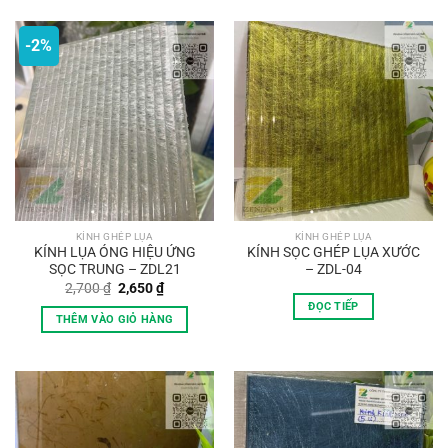
-2%
KÍNH GHÉP LỤA
KÍNH GHÉP LỤA
KÍNH LỤA ÓNG HIỆU ỨNG
KÍNH SỌC GHÉP LỤA XƯỚC
SỌC TRUNG – ZDL21
– ZDL-04
Giá
Giá
2,700
₫
2,650
₫
gốc
hiện
ĐỌC TIẾP
là:
tại
THÊM VÀO GIỎ HÀNG
2,700 ₫.
là:
2,650 ₫.