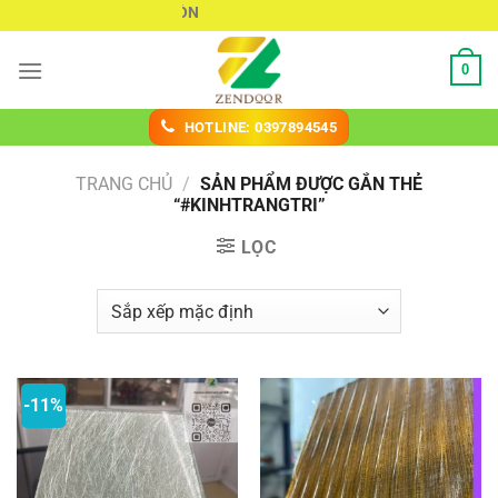
Chuyển
KÍNH ĐÚC SÀI GÒN
đến
nội
0
dung
HOTLINE: 0397894545
TRANG CHỦ
/
SẢN PHẨM ĐƯỢC GẮN THẺ
“#KINHTRANGTRI”
LỌC
-11%