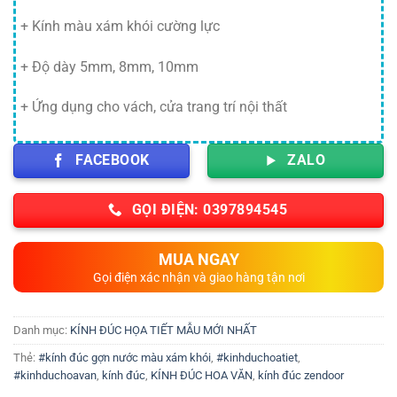
+ Kính màu xám khói cường lực
+ Độ dày 5mm, 8mm, 10mm
+ Ứng dụng cho vách, cửa trang trí nội thất
FACEBOOK
ZALO
GỌI ĐIỆN: 0397894545
MUA NGAY
Gọi điện xác nhận và giao hàng tận nơi
Danh mục:
KÍNH ĐÚC HỌA TIẾT MẪU MỚI NHẤT
Thẻ:
#kính đúc gợn nước màu xám khói
,
#kinhduchoatiet
,
#kinhduchoavan
,
kính đúc
,
KÍNH ĐÚC HOA VĂN
,
kính đúc zendoor