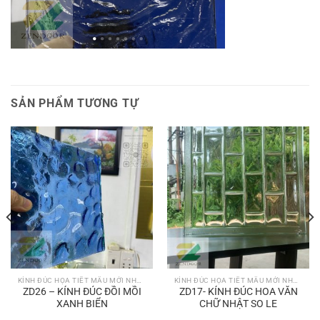
SẢN PHẨM TƯƠNG TỰ
KÍNH ĐÚC HỌA TIẾT MẪU MỚI NHẤT
KÍNH ĐÚC HỌA TIẾT MẪU MỚI NHẤT
ZD26 – KÍNH ĐÚC ĐỒI MỒI
ZD17- KÍNH ĐÚC HOA VĂN
XANH BIỂN
CHỮ NHẬT SO LE