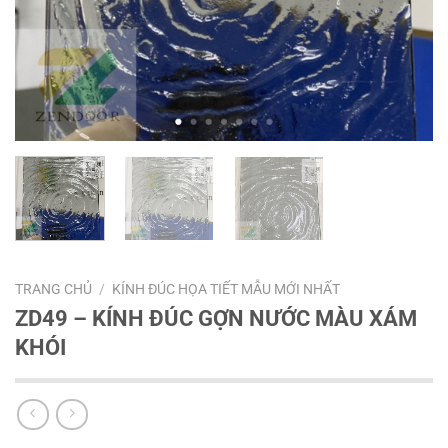
TRANG CHỦ
/
KÍNH ĐÚC HỌA TIẾT MẪU MỚI NHẤT
ZD49 – KÍNH ĐÚC GỢN NƯỚC MÀU XÁM
KHÓI