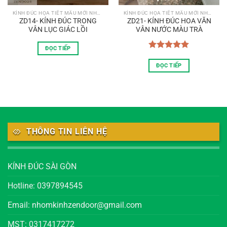
KÍNH ĐÚC HỌA TIẾT MẪU MỚI NHẤT
KÍNH ĐÚC HỌA TIẾT MẪU MỚI NHẤT
ZD14- KÍNH ĐÚC TRONG
ZD21- KÍNH ĐÚC HOA VĂN
VÂN LỤC GIÁC LỒI
VÂN NƯỚC MÀU TRÀ
ĐỌC TIẾP
Được xếp
hạng
5.00
ĐỌC TIẾP
5 sao
THÔNG TIN LIÊN HỆ
KÍNH ĐÚC SÀI GÒN
Hotline: 0397894545
Email: nhomkinhzendoor@gmail.com
MST: 0317417272