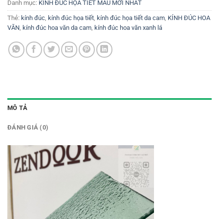
Danh mục:
KÍNH ĐÚC HỌA TIẾT MẪU MỚI NHẤT
Thẻ:
kính đúc
,
kính đúc họa tiết
,
kính đúc họa tiết da cam
,
KÍNH ĐÚC HOA
VĂN
,
kính đúc hoa văn da cam
,
kính đúc hoa văn xanh lá
MÔ TẢ
ĐÁNH GIÁ (0)