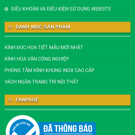
ĐIỀU KHOẢN VÀ ĐIỀU KIỆN SỬ DỤNG WEBSITE
DANH MỤC SẢN PHẨM
KÍNH ĐÚC HỌA TIẾT MẪU MỚI NHẤT
KÍNH HOA VĂN CÔNG NGHIỆP
PHÒNG TẮM KÍNH KHUNG INOX CAO CẤP
VÁCH NGĂN TRANG TRÍ NỘI THẤT
FANPAGE