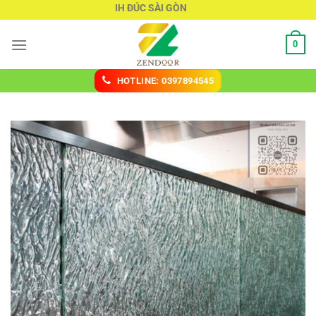
Chuyển
KÍNH ĐÚC SÀI GÒN
đến
nội
0
dung
HOTLINE: 0397894545