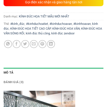
Gọi điện xác nhận và giao hàng tận nơi
Danh mục:
KÍNH ĐÚC HỌA TIẾT MẪU MỚI NHẤT
Thẻ:
#kính_đúc
,
#kinhduchoatiet
,
#kinhduchoavan
,
#kinhhoavan
,
kính
đúc
,
KÍNH ĐÚC HỌA TIẾT CAO CÂP
,
KÍNH ĐÚC HOA VĂN
,
KÍNH ĐÚC HOA
VĂN SÓNG RỐI
,
kính đúc thủ công
,
kính đúc zendoor
MÔ TẢ
ĐÁNH GIÁ (0)