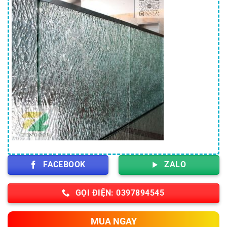
FACEBOOK
ZALO
GỌI ĐIỆN: 0397894545
MUA NGAY