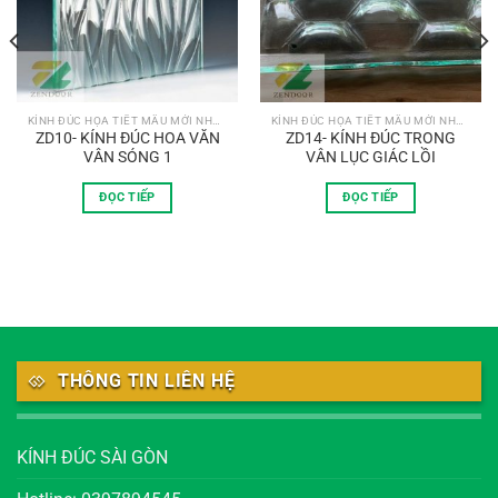
KÍNH ĐÚC HỌA TIẾT MẪU MỚI NHẤT
KÍNH ĐÚC HỌA TIẾT MẪU MỚI NHẤT
ZD10- KÍNH ĐÚC HOA VĂN
ZD14- KÍNH ĐÚC TRONG
VÂN SÓNG 1
VÂN LỤC GIÁC LỒI
ĐỌC TIẾP
ĐỌC TIẾP
THÔNG TIN LIÊN HỆ
KÍNH ĐÚC SÀI GÒN