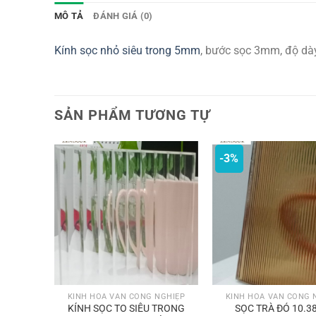
MÔ TẢ
ĐÁNH GIÁ (0)
Kính sọc nhỏ siêu trong 5mm
, bước sọc 3mm, độ dày
SẢN PHẨM TƯƠNG TỰ
-3%
NGHIỆP
KÍNH HOA VĂN CÔNG NGHIỆP
KÍNH HOA VĂN CÔNG 
 TRONG
KÍNH SỌC TO SIÊU TRONG
SỌC TRÀ ĐỎ 10.