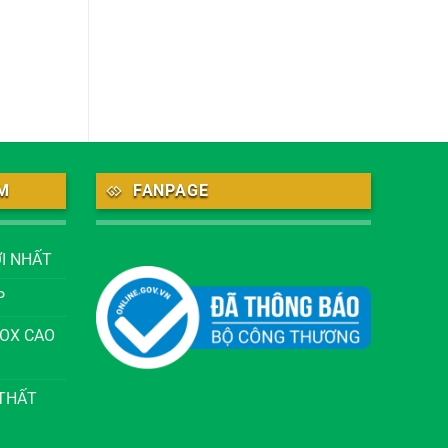
M
FANPAGE
I NHẤT
P
NOX CAO
 THẤT