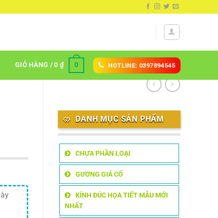
GIỎ HÀNG /
0
₫
0
HOTLINE: 0397894545
DANH MỤC SẢN PHẨM
CHƯA PHẦN LOẠI
GƯƠNG GIẢ CỔ
dày
KÍNH ĐÚC HỌA TIẾT MẪU MỚI
NHẤT