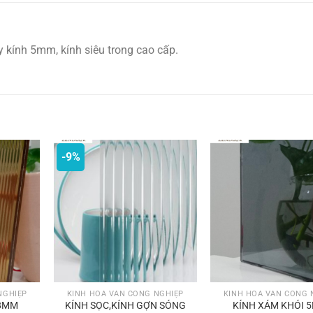
 kính 5mm, kính siêu trong cao cấp.
-9%
NGHIỆP
KÍNH HOA VĂN CÔNG NGHIỆP
KÍNH HOA VĂN CÔNG 
38MM
KÍNH SỌC,KÍNH GỢN SÓNG
KÍNH XÁM KHÓI 