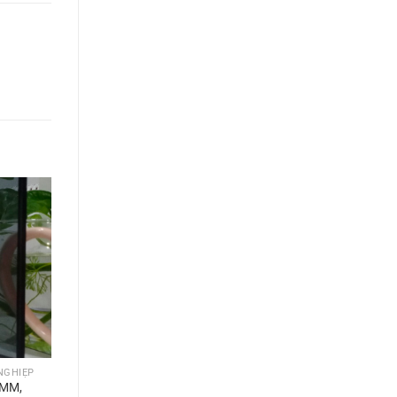
NGHIỆP
5MM,