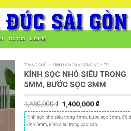
NH
TIN TỨC
LIÊN HỆ
TRANG CHỦ
/
KÍNH HOA VĂN CÔNG NGHIỆP
KÍNH SỌC NHỎ SIÊU TRONG
5MM, BƯỚC SỌC 3MM
Giá
Giá
1,480,000
₫
1,400,000
₫
gốc
hiện
là:
tại
Kính sọc nhỏ siêu trong 5mm, bước sọc 3mm, độ 
1,480,000 ₫.
là:
kính 5mm, kính siêu trong cao cấp.