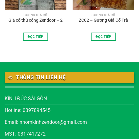
GƯƠNG GIẢ CỔ
GƯƠNG GIẢ CỔ
Giả cổ thủ công Zendoor – 2
ZC02 – Gương Giả Cổ Trà
ĐỌC TIẾP
ĐỌC TIẾP
THÔNG TIN LIÊN HỆ
KÍNH ĐÚC SÀI GÒN
Hotline: 0397894545
Email: nhomkinhzendoor@gmail.com
MST: 0317417272