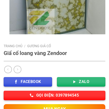
TRANG CHỦ
/
GƯƠNG GIẢ CỔ
Giẩ cổ loang vàng Zendoor
FACEBOOK
ZALO
GỌI ĐIỆN: 0397894545
MUA NGAY