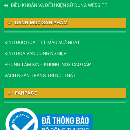
ĐIỀU KHOẢN VÀ ĐIỀU KIỆN SỬ DỤNG WEBSITE
DANH MỤC SẢN PHẨM
KÍNH ĐÚC HỌA TIẾT MẪU MỚI NHẤT
KÍNH HOA VĂN CÔNG NGHIỆP
PHÒNG TẮM KÍNH KHUNG INOX CAO CẤP
VÁCH NGĂN TRANG TRÍ NỘI THẤT
FANPAGE