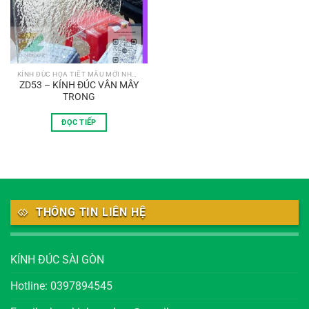
KÍNH ĐÚC HỌA TIẾT MẪU MỚI NHẤT
ZD53 – KÍNH ĐÚC VÂN MÂY
TRONG
ĐỌC TIẾP
THÔNG TIN LIÊN HỆ
KÍNH ĐÚC SÀI GÒN
Hotline: 0397894545