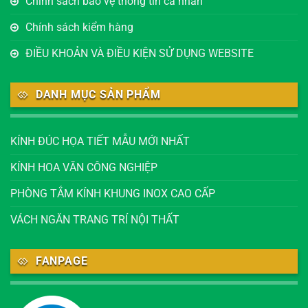
Chính sách bảo vệ thông tin cá nhân
Chính sách kiểm hàng
ĐIỀU KHOẢN VÀ ĐIỀU KIỆN SỬ DỤNG WEBSITE
DANH MỤC SẢN PHẨM
KÍNH ĐÚC HỌA TIẾT MẪU MỚI NHẤT
KÍNH HOA VĂN CÔNG NGHIỆP
PHÒNG TẮM KÍNH KHUNG INOX CAO CẤP
VÁCH NGĂN TRANG TRÍ NỘI THẤT
FANPAGE