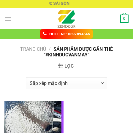
Chuyển
KÍNH ĐÚC SÀI GÒN
đến
nội
0
dung
HOTLINE: 0397894545
TRANG CHỦ
/
SẢN PHẨM ĐƯỢC GẮN THẺ
“#KINHDUCVANMAY”
LỌC