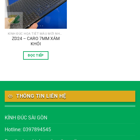
KÍNH ĐÚC HỌA TIẾT MẪU MỚI NHẤT
ZD24 – CARO 7MM XÁM
KHÓI
ĐỌC TIẾP
THÔNG TIN LIÊN HỆ
KÍNH ĐÚC SÀI GÒN
Hotline: 0397894545