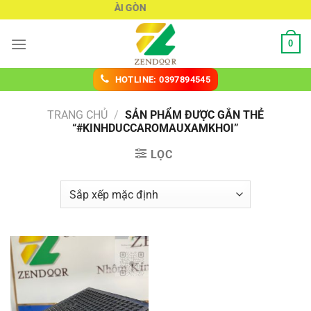
Chuyển
KÍNH ĐÚC SÀI GÒN
đến
nội
0
dung
HOTLINE: 0397894545
TRANG CHỦ
/
SẢN PHẨM ĐƯỢC GẮN THẺ
“#KINHDUCCAROMAUXAMKHOI”
LỌC