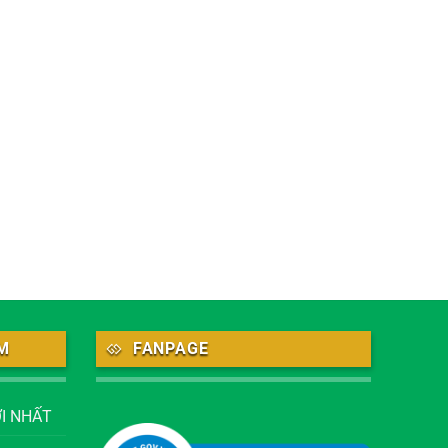
M
FANPAGE
I NHẤT