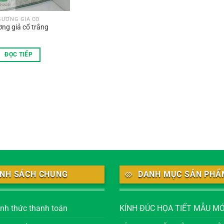
GƯƠNG GIẢ CỔ
ng giả cổ trắng
ĐỌC TIẾP
ÍNH SÁCH CHUNG
DANH MỤC SẢN PHẨ
ình thức thanh toán
KÍNH ĐÚC HỌA TIẾT MẪU MỚ