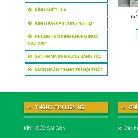
KÍNH GHÉP LỤA
Gươ
KÍNH HOA VĂN CÔNG NGHIỆP
PHÒNG TẮM KÍNH KHUNG INOX
CAO CẤP
SẢN PHẨM ỨNG DỤNG SÁNG TẠO
VÁCH NGĂN TRANG TRÍ NỘI THẤT
THÔNG TIN LIÊN HỆ
CH
KÍNH ĐÚC SÀI GÒN
Các h