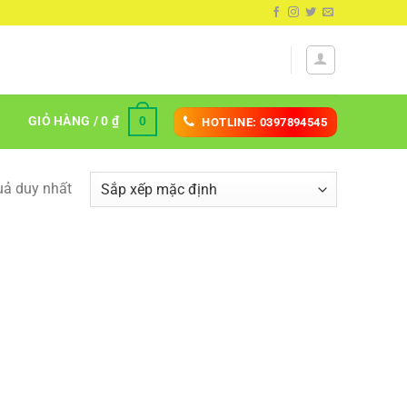
GIỎ HÀNG /
0
₫
0
HOTLINE: 0397894545
quả duy nhất