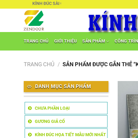
Chuyển
KÍNH ĐÚC SÀI GÒN
đến
nội
dung
TRANG CHỦ
GIỚI THIỆU
SẢN PHẨM
CÔNG TRÌ
TRANG CHỦ
/
SẢN PHẨM ĐƯỢC GẮN THẺ “K
DANH MỤC SẢN PHẨM
CHƯA PHẦN LOẠI
GƯƠNG GIẢ CỔ
KÍNH ĐÚC HỌA TIẾT MẪU MỚI NHẤT