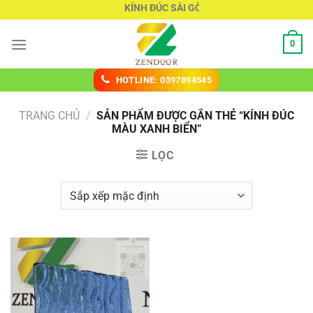
Chuyển
KÍNH ĐÚC SÀI GÒN
đến
nội
0
dung
HOTLINE: 0397894545
TRANG CHỦ
/
SẢN PHẨM ĐƯỢC GẮN THẺ “KÍNH ĐÚC
MÀU XANH BIỂN”
LỌC