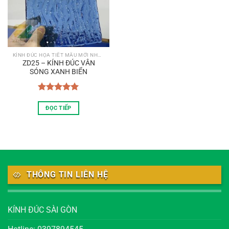
KÍNH ĐÚC HỌA TIẾT MẪU MỚI NHẤT
ZD25 – KÍNH ĐÚC VÂN
SÓNG XANH BIỂN
Được xếp
hạng
5.00
ĐỌC TIẾP
5 sao
THÔNG TIN LIÊN HỆ
KÍNH ĐÚC SÀI GÒN