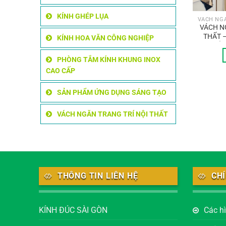
KÍNH GHÉP LỤA
VÁCH N
THẤT 
KÍNH HOA VĂN CÔNG NGHIỆP
SẮT
PHÒNG TẮM KÍNH KHUNG INOX
CAO CẤP
SẢN PHẨM ỨNG DỤNG SÁNG TẠO
VÁCH NGĂN TRANG TRÍ NỘI THẤT
THÔNG TIN LIÊN HỆ
CH
KÍNH ĐÚC SÀI GÒN
Các h