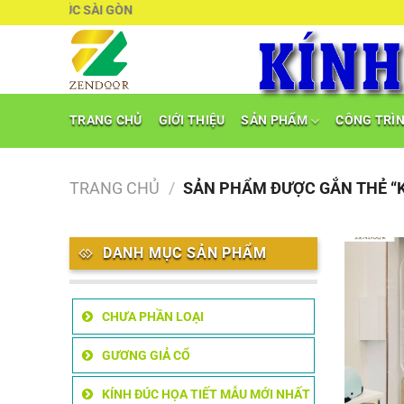
Chuyển
KÍNH ĐÚC SÀI GÒN
đến
nội
dung
TRANG CHỦ
GIỚI THIỆU
SẢN PHẨM
CÔNG TRÌ
TRANG CHỦ
/
SẢN PHẨM ĐƯỢC GẮN THẺ “K
DANH MỤC SẢN PHẨM
CHƯA PHẦN LOẠI
GƯƠNG GIẢ CỔ
KÍNH ĐÚC HỌA TIẾT MẪU MỚI NHẤT