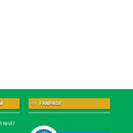
M
FANPAGE
I NHẤT