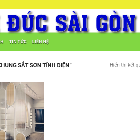
NH
TIN TỨC
LIÊN HỆ
HUNG SẮT SƠN TĨNH ĐIỆN”
Hiển thị kết 