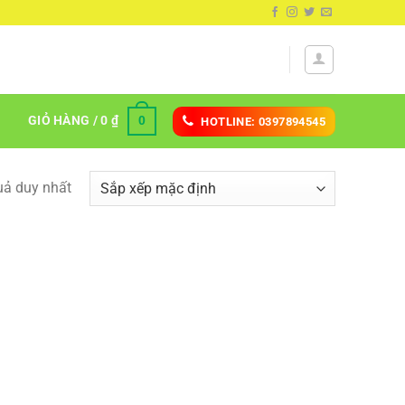
GIỎ HÀNG /
0
₫
0
HOTLINE: 0397894545
quả duy nhất