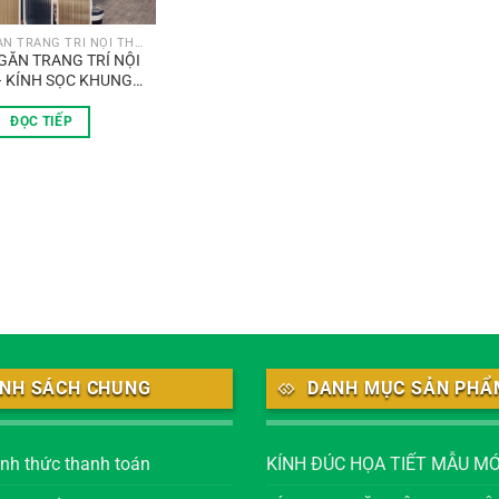
VÁCH NGĂN TRANG TRÍ NỘI THẤT
GĂN TRANG TRÍ NỘI
– KÍNH SỌC KHUNG
 SƠN TĨNH ĐIỆN
ĐỌC TIẾP
ÍNH SÁCH CHUNG
DANH MỤC SẢN PHẨ
ình thức thanh toán
KÍNH ĐÚC HỌA TIẾT MẪU MỚ