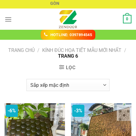
Chuyển
KÍNH ĐÚC SÀI GÒN
đến
nội
0
dung
HOTLINE: 0397894545
TRANG CHỦ
/
KÍNH ĐÚC HỌA TIẾT MẪU MỚI NHẤT
/
TRANG 6
LỌC
-6%
-3%