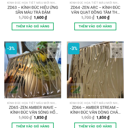
KÍNH ĐÚC HỌA TIẾT MẪU MỚI NHẤT
KÍNH ĐÚC HỌA TIẾT MẪU MỚI NHẤT
ZD63 – KÍNH ĐÚC HIỆU ỨNG
ZD64 -ZEN ARC – KÍNH ĐÚC
SẦN MÀU TRÀ ĐẬM
VÂN QUẠT ĐỒNG TÂM THỦ
CÔNG
Giá
Giá
Giá
Giá
1,700
₫
1,600
₫
1,700
₫
1,600
₫
gốc
hiện
gốc
hiện
là:
tại
là:
tại
THÊM VÀO GIỎ HÀNG
THÊM VÀO GIỎ HÀNG
1,700 ₫.
là:
1,700 ₫.
là:
1,600 ₫.
1,600 ₫.
-3%
-3%
KÍNH ĐÚC HỌA TIẾT MẪU MỚI NHẤT
KÍNH ĐÚC HỌA TIẾT MẪU MỚI NHẤT
ZD65 -ZEN AMBER WAVE –
ZD66 – AMBER STREAM –
KÍNH ĐÚC VÂN SÓNG HỔ
KÍNH ĐÚC VÂN DÒNG CHẢY
PHÁCH
ÁNH TRÀ
Giá
Giá
Giá
Giá
1,900
₫
1,850
₫
1,900
₫
1,850
₫
gốc
hiện
gốc
hiện
là:
tại
là:
tại
THÊM VÀO GIỎ HÀNG
THÊM VÀO GIỎ HÀNG