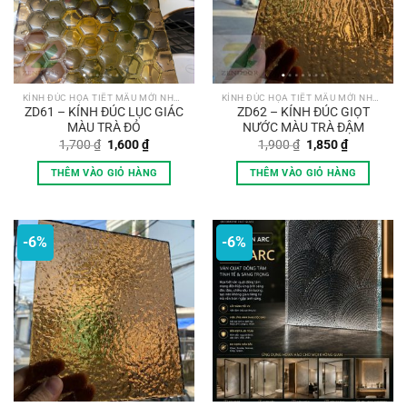
KÍNH ĐÚC HỌA TIẾT MẪU MỚI NHẤT
KÍNH ĐÚC HỌA TIẾT MẪU MỚI NHẤT
ZD61 – KÍNH ĐÚC LỤC GIÁC
ZD62 – KÍNH ĐÚC GIỌT
MÀU TRÀ ĐỎ
NƯỚC MÀU TRÀ ĐẬM
Giá
Giá
Giá
Giá
1,700
₫
1,600
₫
1,900
₫
1,850
₫
gốc
hiện
gốc
hiện
là:
tại
là:
tại
THÊM VÀO GIỎ HÀNG
THÊM VÀO GIỎ HÀNG
1,700 ₫.
là:
1,900 ₫.
là:
1,600 ₫.
1,850 ₫.
-6%
-6%